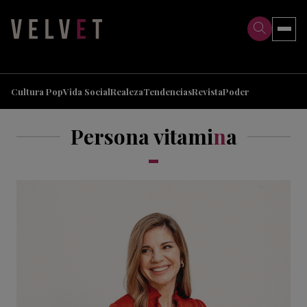
>
>
Cultura Pop
Vida Social
Realeza
Tendencias
Revista
Poder
Persona vitami
n
a