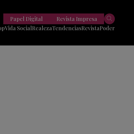
Papel Digital
Revista Impresa
op
Vida Social
Realeza
Tendencias
Revista
Poder
Belleza
Entrevistas
Moda
Mundo
Foodie
11 Preguntas
es
Fitness
Reportajes
Viajes
Tech