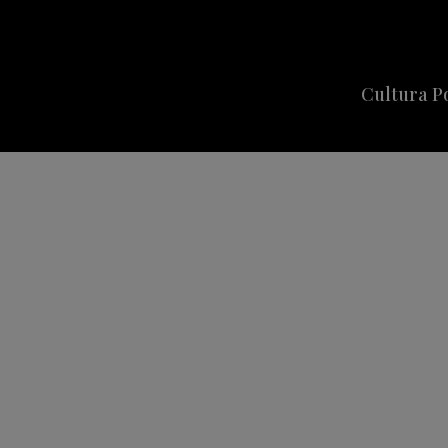
Cultura P
Cine
Series
Música
Celebriti