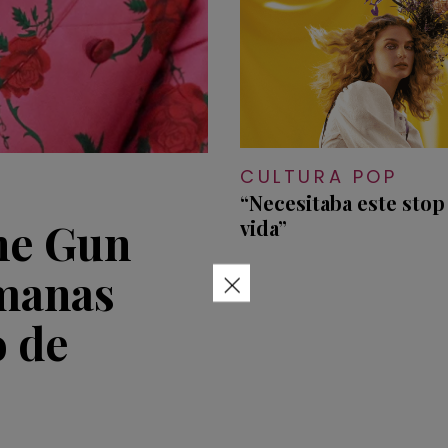
CULTURA POP
“Necesitaba este stop
ne Gun
vida”
×
emanas
o de