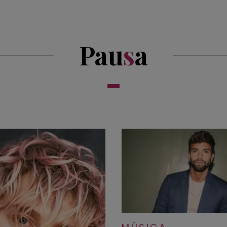
Pau
s
a