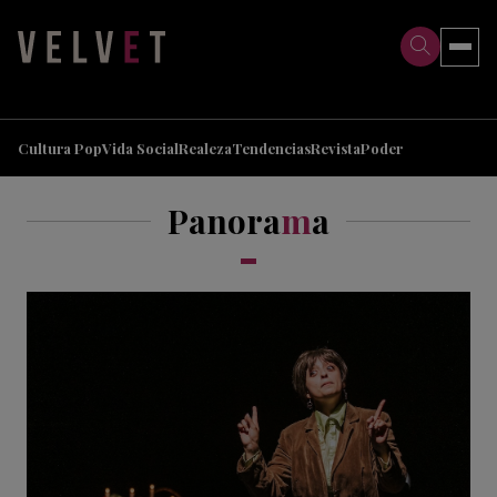
>
>
Cultura Pop
Vida Social
Realeza
Tendencias
Revista
Poder
Panora
m
a