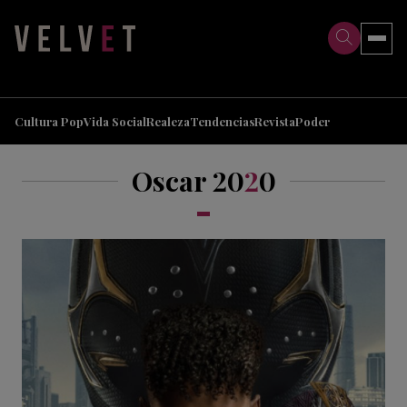
>
>
Cultura Pop
Vida Social
Realeza
Tendencias
Revista
Poder
Oscar 20
2
0