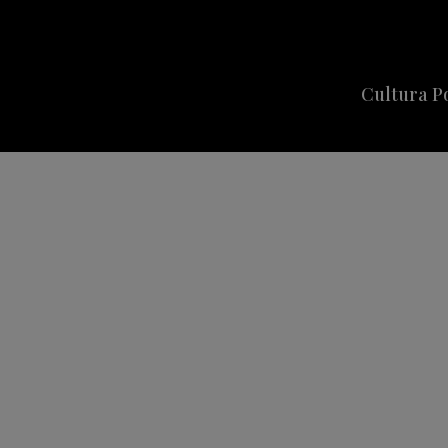
Cultura P
Cine
Series
Música
Celebriti