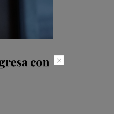
×
gresa con