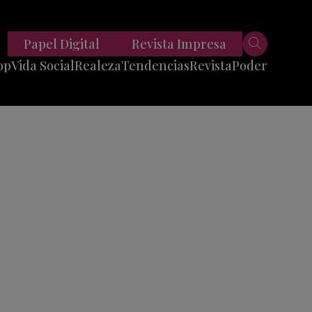
Papel Digital
Revista Impresa
op
Vida Social
Realeza
Tendencias
Revista
Poder
Belleza
Entrevistas
Moda
Mundo
Foodie
11 Preguntas
es
Fitness
Reportajes
Viajes
Tech