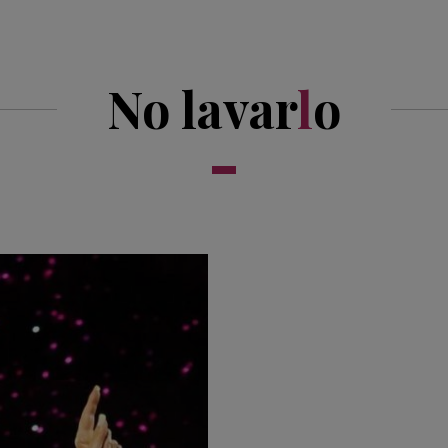
No lavar
l
o