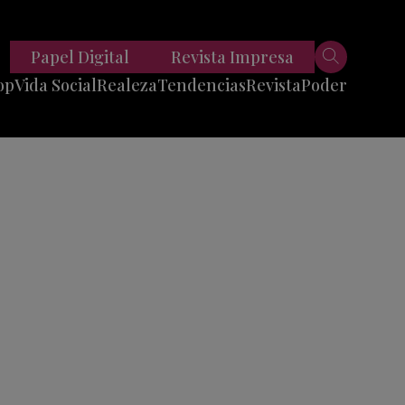
Papel Digital
Revista Impresa
op
Vida Social
Realeza
Tendencias
Revista
Poder
Belleza
Entrevistas
Moda
Mundo
Foodie
11 Preguntas
es
Fitness
Reportajes
Viajes
Tech