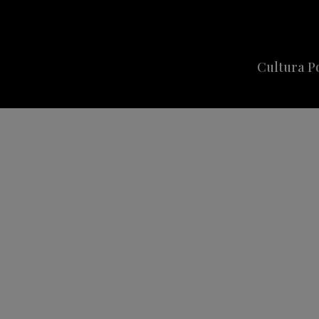
Cultura P
Cine
Series
Música
Celebriti