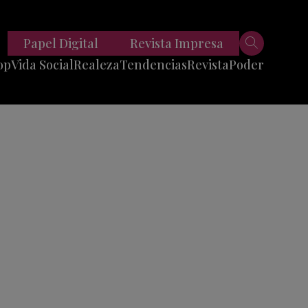
Papel Digital
Revista Impresa
op
Vida Social
Realeza
Tendencias
Revista
Poder
Belleza
Entrevistas
Moda
Mundo
Foodie
11 Preguntas
es
Fitness
Reportajes
Viajes
Tech