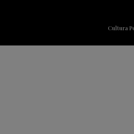
Cultura P
Cine
Series
Música
Celebriti