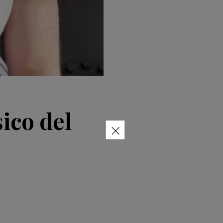
sico del
×