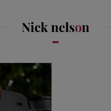
Nick nels
o
n