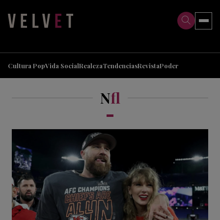
>
>
Cultura Pop
Vida Social
Realeza
Tendencias
Revista
Poder
N
f