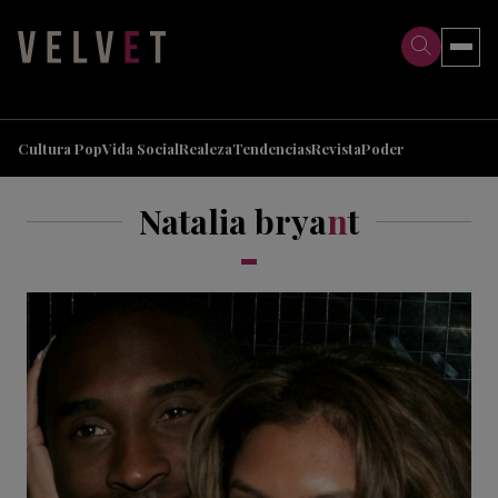
>
>
Cultura Pop
Vida Social
Realeza
Tendencias
Revista
Poder
Natalia brya
n
t