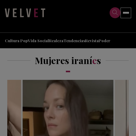
>
>
Cultura Pop
Vida Social
Realeza
Tendencias
Revista
Poder
Mujeres iraní
e
s