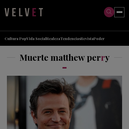
>
>
Cultura Pop
Vida Social
Realeza
Tendencias
Revista
Poder
Muerte matthew per
r
y