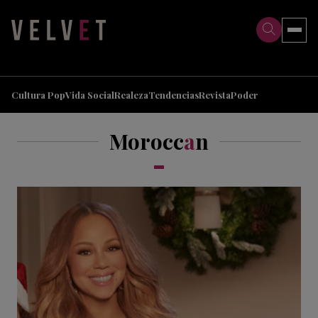
>
>
Cultura Pop
Vida Social
Realeza
Tendencias
Revista
Poder
Morocc
a
n