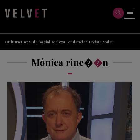
>
>
Cultura Pop
Vida Social
Realeza
Tendencias
Revista
Poder
Mónica rinc�
�
n