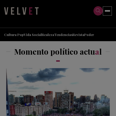
>
>
Cultura Pop
Vida Social
Realeza
Tendencias
Revista
Poder
Momento político actu
a
l