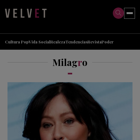
>
>
Cultura Pop
Vida Social
Realeza
Tendencias
Revista
Poder
Milag
r
o