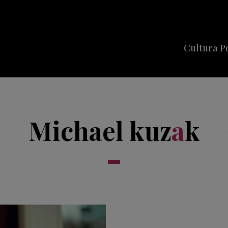
Cultura P
Cine
Series
Michael kuz
a
k
Música
Celebriti