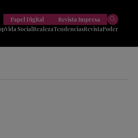
Papel Digital
Revista Impresa
op
Vida Social
Realeza
Tendencias
Revista
Poder
Belleza
Entrevistas
Moda
Mundo
Foodie
11 Preguntas
es
Fitness
Reportajes
Viajes
Tech