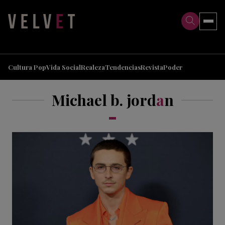
>
>
Cultura Pop
Vida Social
Realeza
Tendencias
Revista
Poder
Michael b. jord
a
n