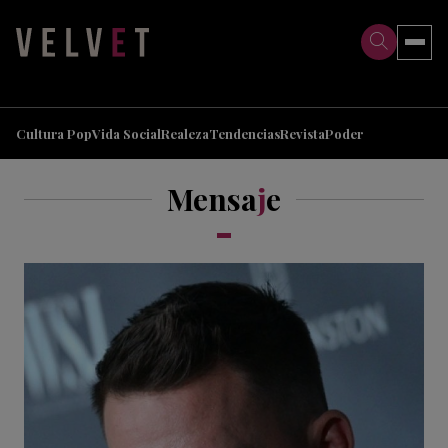
>
>
Cultura Pop
Vida Social
Realeza
Tendencias
Revista
Poder
Mensa
j
e