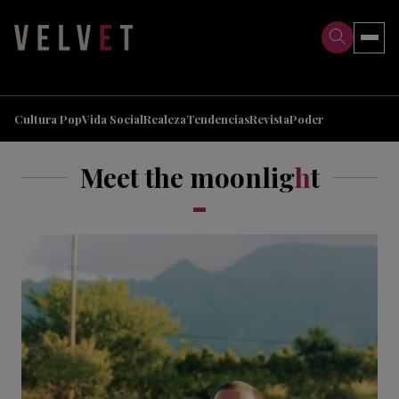
>
>
Cultura Pop
Vida Social
Realeza
Tendencias
Revista
Poder
Meet the moonlig
h
t