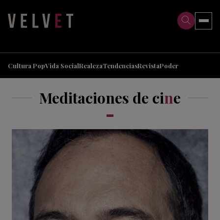
>
>
Cultura Pop
Vida Social
Realeza
Tendencias
Revista
Poder
Meditaciones de ci
n
e