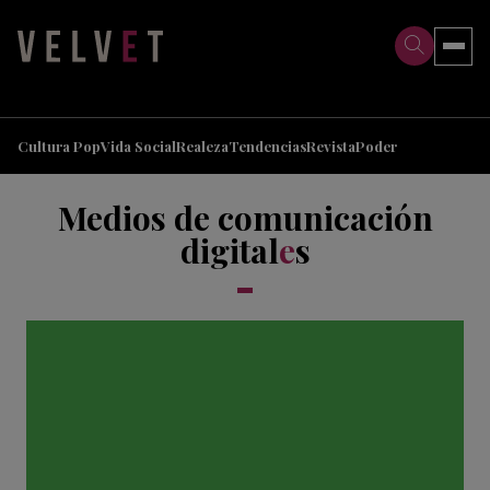
>
>
Cultura Pop
Vida Social
Realeza
Tendencias
Revista
Poder
Medios de comunicación
digital
e
s