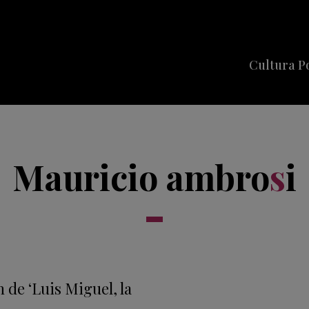
Cultura P
Cine
Series
Mauricio ambro
s
i
Música
Celebriti