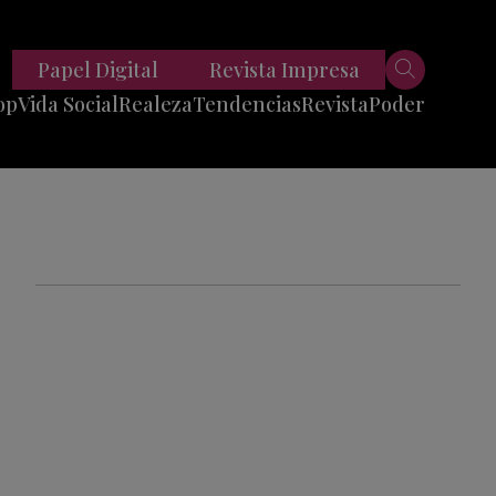
Papel Digital
Revista Impresa
op
Vida Social
Realeza
Tendencias
Revista
Poder
Belleza
Entrevistas
Moda
Mundo
Foodie
11 Preguntas
es
Fitness
Reportajes
Viajes
Tech