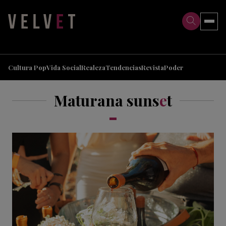
>
>
Cultura Pop
Vida Social
Realeza
Tendencias
Revista
Poder
Maturana suns
e
t