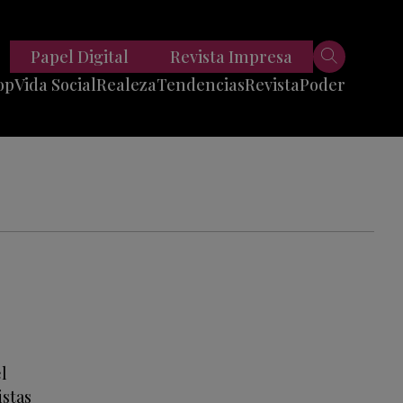
Papel Digital
Revista Impresa
op
Vida Social
Realeza
Tendencias
Revista
Poder
Belleza
Entrevistas
Moda
Mundo
Foodie
11 Preguntas
es
Fitness
Reportajes
Viajes
Tech