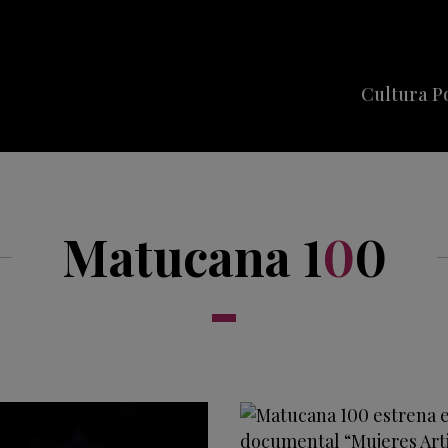
Cultura P
Cine
Series
Matucana 1
0
0
Música
Celebriti