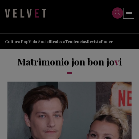
>
>
Cultura Pop
Vida Social
Realeza
Tendencias
Revista
Poder
Matrimonio jon bon jo
v
i