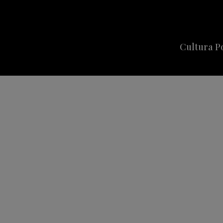
Cultura P
Cine
Series
Música
Celebriti