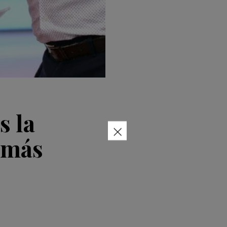
s la
×
 más