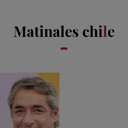
Matinales chi
l
e