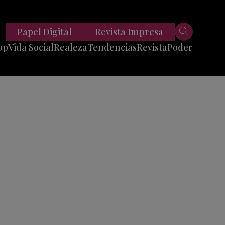
Papel Digital
Revista Impresa
op
Vida Social
Realeza
Tendencias
Revista
Poder
Belleza
Entrevistas
Moda
Mundo
Foodie
11 Preguntas
es
Fitness
Reportajes
Viajes
Tech