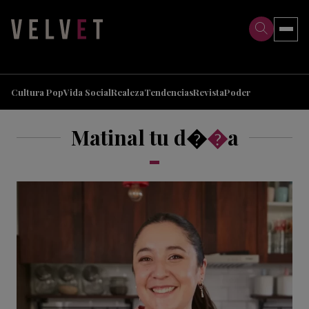
>
>
Cultura Pop
Vida Social
Realeza
Tendencias
Revista
Poder
Matinal tu d�
�
a