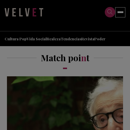
>
>
Cultura Pop
Vida Social
Realeza
Tendencias
Revista
Poder
Match poi
n
t