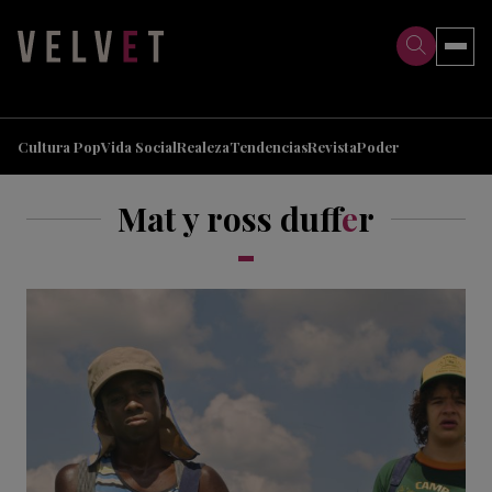
>
>
Cultura Pop
Vida Social
Realeza
Tendencias
Revista
Poder
Mat y ross duff
e
r