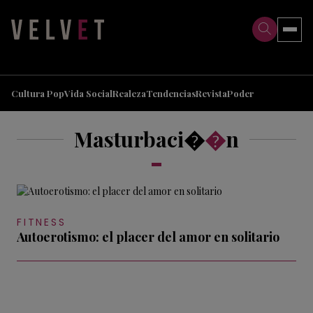
>
>
Cultura Pop
Vida Social
Realeza
Tendencias
Revista
Poder
Masturbaci�
�
n
FITNESS
Autoerotismo: el placer del amor en solitario