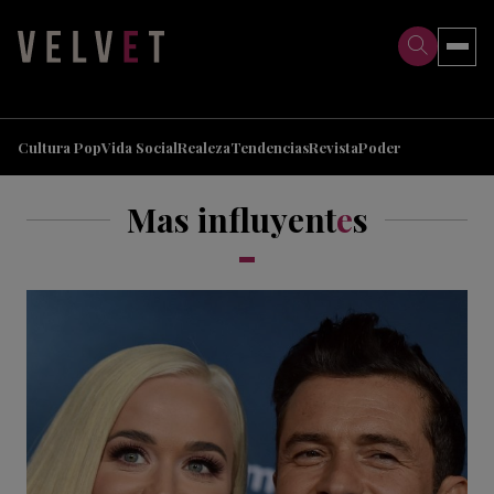
>
>
Cultura Pop
Vida Social
Realeza
Tendencias
Revista
Poder
Mas influyent
e
s