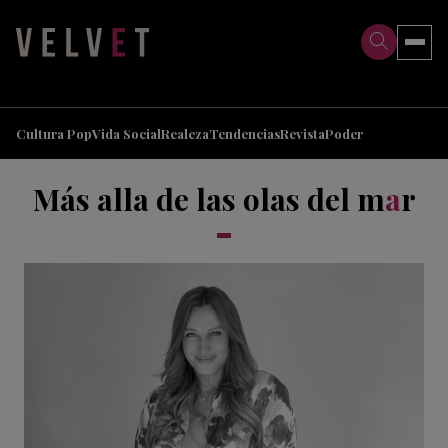
>
>
Cultura Pop
Vida Social
Realeza
Tendencias
Revista
Poder
Más alla de las olas del m
a
r