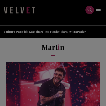
>
>
Cultura Pop
Vida Social
Realeza
Tendencias
Revista
Poder
Mart
i
n