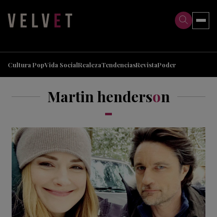
>
>
Cultura Pop
Vida Social
Realeza
Tendencias
Revista
Poder
Martin henders
o
n