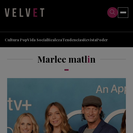
>
>
Cultura Pop
Vida Social
Realeza
Tendencias
Revista
Poder
Marlee matl
i
n