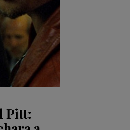
 Pitt:
chara a