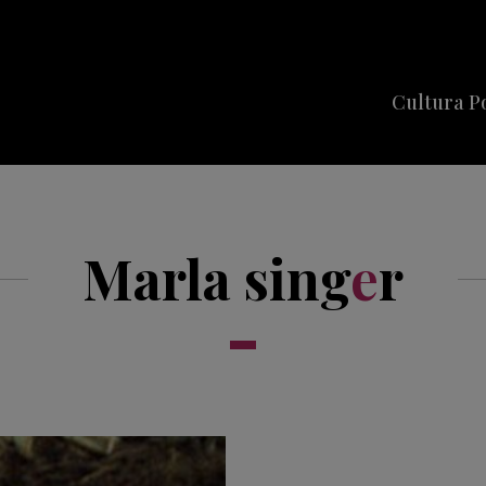
Cultura P
Cine
Series
Marla sing
e
r
Música
Celebriti