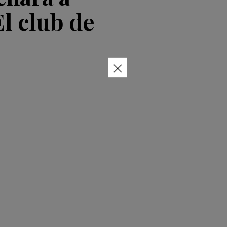
l club de
×