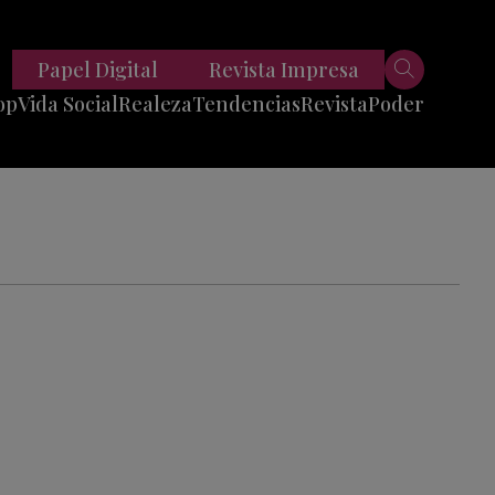
Papel Digital
Revista Impresa
op
Vida Social
Realeza
Tendencias
Revista
Poder
Belleza
Entrevistas
Moda
Mundo
Foodie
11 Preguntas
es
Fitness
Reportajes
Viajes
Tech