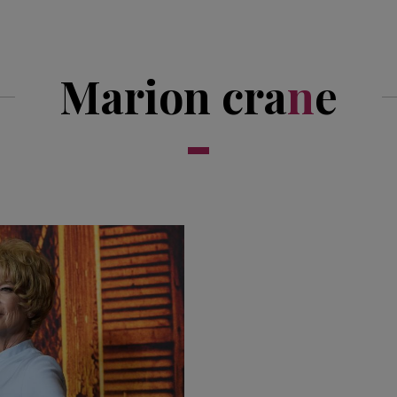
Marion cra
n
e