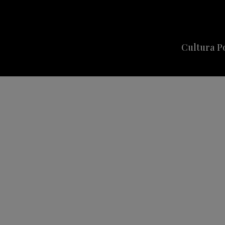
Cultura P
Cine
Series
Música
Celebriti