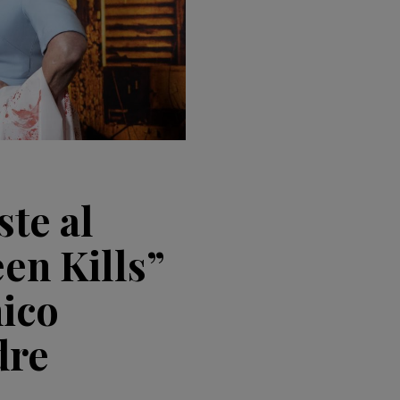
ste al
en Kills”
nico
dre