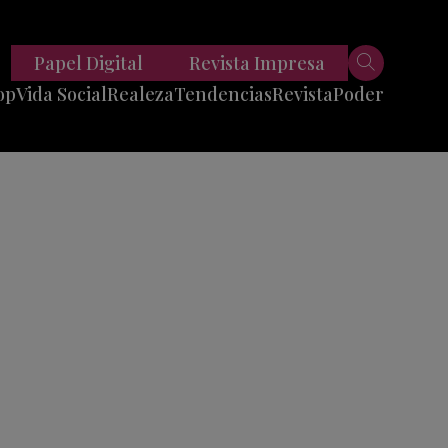
Papel Digital
Revista Impresa
op
Vida Social
Realeza
Tendencias
Revista
Poder
Belleza
Entrevistas
Moda
Mundo
Foodie
11 Preguntas
es
Fitness
Reportajes
Viajes
Tech