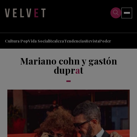
>
>
Cultura Pop
Vida Social
Realeza
Tendencias
Revista
Poder
Mariano cohn y gastón
dupr
a
t