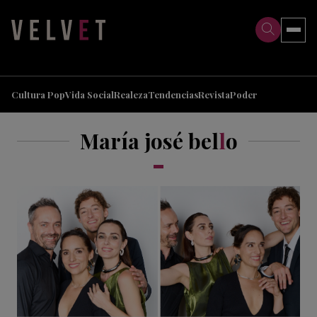
>
>
Cultura Pop
Vida Social
Realeza
Tendencias
Revista
Poder
María josé bel
l
o