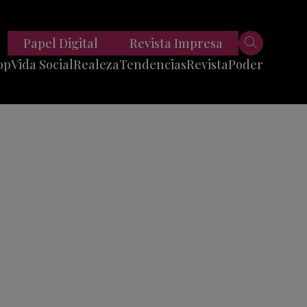
Papel Digital
Revista Impresa
op
Vida Social
Realeza
Tendencias
Revista
Poder
Belleza
Entrevistas
Moda
Mundo
Foodie
11 Preguntas
es
Fitness
Reportajes
Viajes
Tech