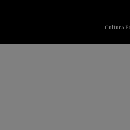
Cultura P
Cine
Series
Música
Celebriti