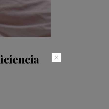
×
iciencia