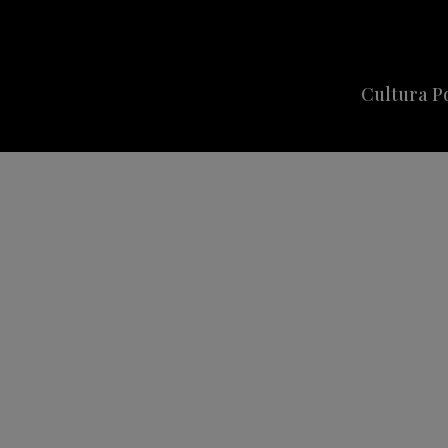
Cultura P
Cine
Series
Música
Celebriti