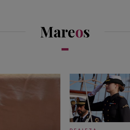
Mare
o
s