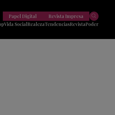
Papel Digital
Revista Impresa
op
Vida Social
Realeza
Tendencias
Revista
Poder
Belleza
Entrevistas
Moda
Mundo
Foodie
11 Preguntas
es
Fitness
Reportajes
Viajes
Tech