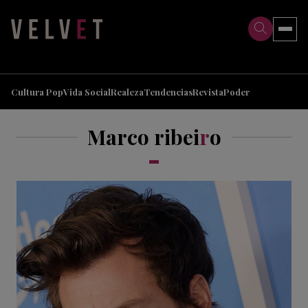
>
>
Cultura Pop
Vida Social
Realeza
Tendencias
Revista
Poder
Marco ribei
r
o