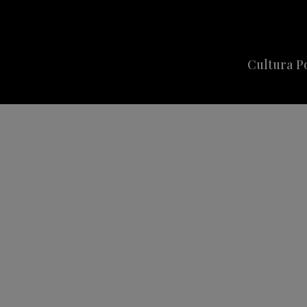
Cultura P
Cine
Series
Música
Celebriti