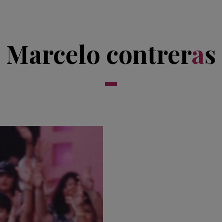
Marcelo contrer
a
s