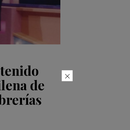
etenido
×
ilena de
ibrerías