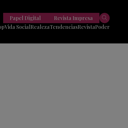
Papel Digital
Revista Impresa
op
Vida Social
Realeza
Tendencias
Revista
Poder
Belleza
Entrevistas
Moda
Mundo
Foodie
11 Preguntas
es
Fitness
Reportajes
Viajes
Tech