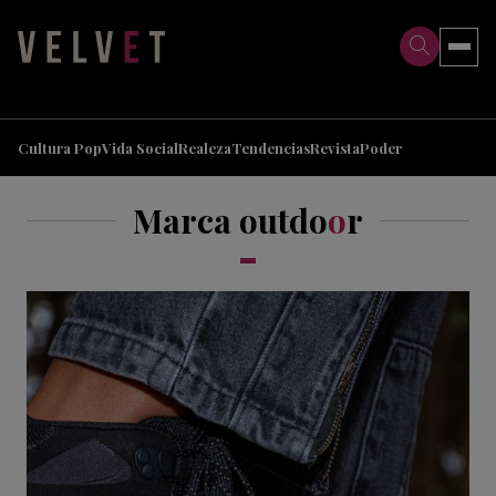
>
>
Cultura Pop
Vida Social
Realeza
Tendencias
Revista
Poder
Marca outdo
o
r