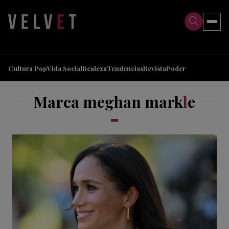
>
>
Cultura Pop
Vida Social
Realeza
Tendencias
Revista
Poder
Marca meghan mark
l
e