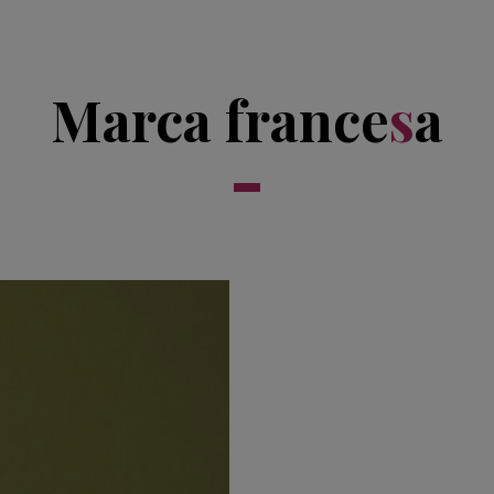
Marca france
s
a