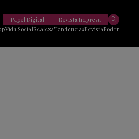
Papel Digital
Revista Impresa
op
Vida Social
Realeza
Tendencias
Revista
Poder
Belleza
Entrevistas
Moda
Mundo
Foodie
11 Preguntas
es
Fitness
Reportajes
Viajes
Tech