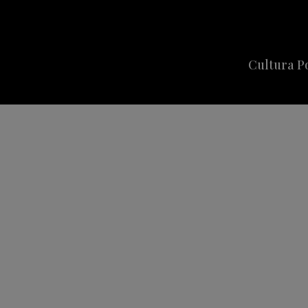
Cultura P
Cine
Series
Música
Celebriti