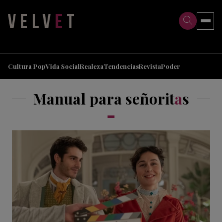
>
>
Cultura Pop
Vida Social
Realeza
Tendencias
Revista
Poder
Manual para señorit
a
s