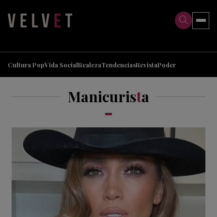
>
>
Cultura Pop
Vida Social
Realeza
Tendencias
Revista
Poder
Manicuris
t
a