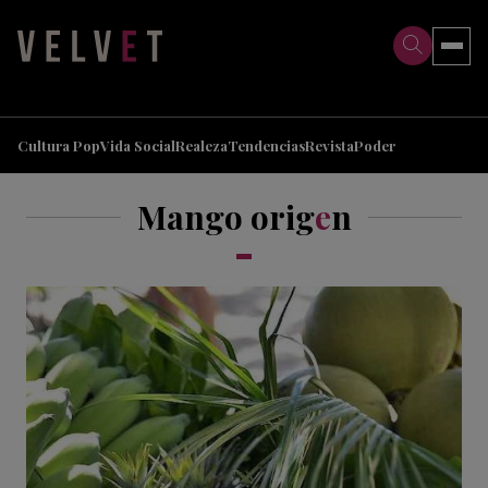
>
>
Cultura Pop
Vida Social
Realeza
Tendencias
Revista
Poder
Mango orig
e
n