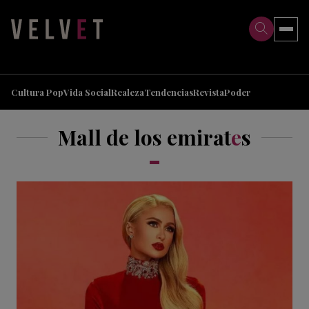
>
>
Cultura Pop
Vida Social
Realeza
Tendencias
Revista
Poder
Mall de los emirat
e
s